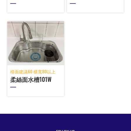
檯面建議60 櫃寬80以上
柔絲面水槽101W