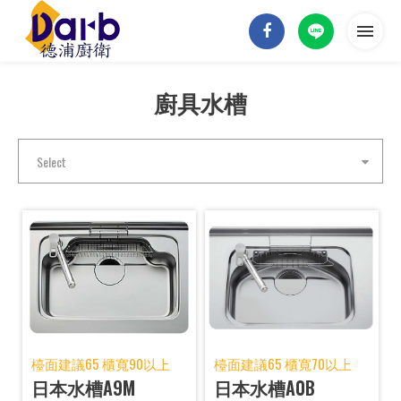
廚具水槽
首頁
關於德浦
Select
德浦商品
實績案例
最新消息
聯絡我們
檯面建議65 櫃寬90以上
檯面建議65 櫃寬70以上
日本水槽A9M
日本水槽A0B