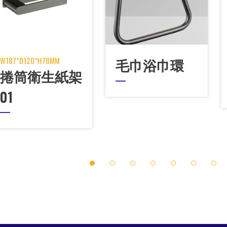
W187*D120*H78MM
毛巾浴巾環
捲筒衛生紙架
01
1
2
3
4
5
6
7