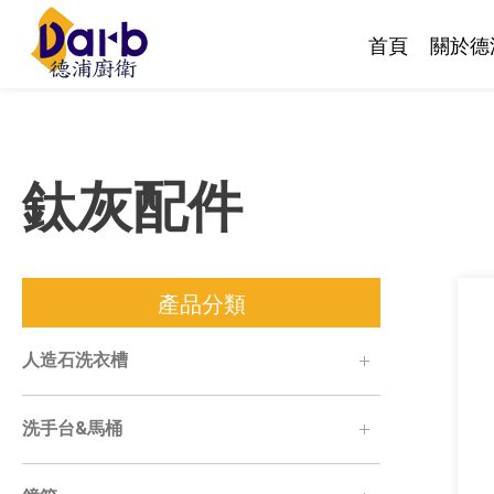
首頁
關於德
鈦灰配件
產品分類
人造石洗衣槽
洗手台&馬桶