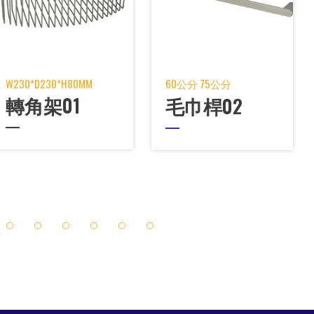
W230*D230*H80MM
60公分 75公分
轉角架01
毛巾桿02
8
9
10
11
12
13