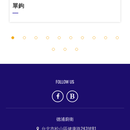
單鉤
1
2
3
4
5
6
7
8
9
10
11
12
13
FOLLOW US
德浦廚衛
台北市松山區健康路243號B1